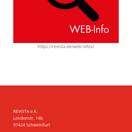
https://revista.de/web-infos/
KONTAKT
REVISTA e.K.
Londonstr. 14b
97424 Schweinfurt