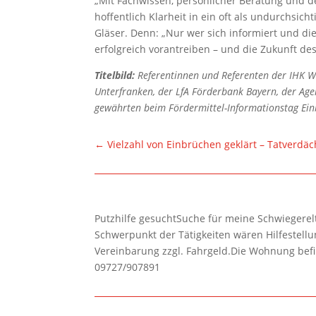
„Mit Fachwissen, persönlicher Beratung und
hoffentlich Klarheit in ein oft als undurchsi
Gläser. Denn: „Nur wer sich informiert und d
erfolgreich vorantreiben – und die Zukunft de
Titelbild:
Referentinnen und Referenten der IHK W
Unterfranken, der LfA Förderbank Bayern, der Age
gewährten beim Fördermittel-Informationstag Ein
←
Vielzahl von Einbrüchen geklärt – Tatverdäch
Putzhilfe gesuchtSuche für meine Schwiegerelte
Schwerpunkt der Tätigkeiten wären Hilfestel
Vereinbarung zzgl. Fahrgeld.Die Wohnung befi
09727/907891