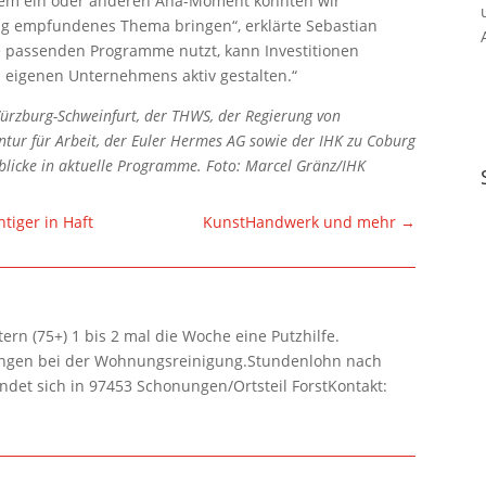
 dem ein oder anderen Aha-Moment konnten wir
chtig empfundenes Thema bringen“, erklärte Sebastian
ie passenden Programme nutzt, kann Investitionen
s eigenen Unternehmens aktiv gestalten.“
ürzburg-Schweinfurt, der THWS, der Regierung von
ntur für Arbeit, der Euler Hermes AG sowie der IHK zu Coburg
blicke in aktuelle Programme. Foto: Marcel Gränz/IHK
tiger in Haft
KunstHandwerk und mehr
→
rn (75+) 1 bis 2 mal die Woche eine Putzhilfe.
lungen bei der Wohnungsreinigung.Stundenlohn nach
ndet sich in 97453 Schonungen/Ortsteil ForstKontakt: