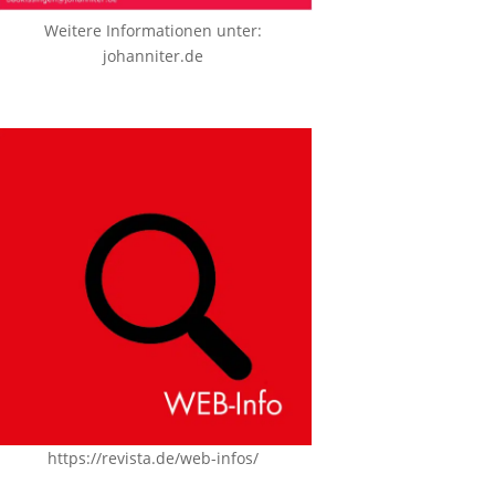
Weitere Informationen unter:
johanniter.de
https://revista.de/web-infos/