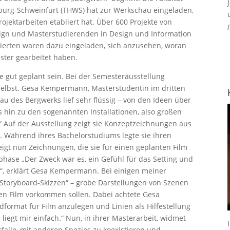
urg-Schweinfurt (THWS) hat zur Werkschau eingeladen,
rojektarbeiten etabliert hat. Über 600 Projekte von
gn und Masterstudierenden in Design und Information
ssierten waren dazu eingeladen, sich anzusehen, woran
ter gearbeitet haben.
e gut geplant sein. Bei der Semesterausstellung
elbst. Gesa Kempermann, Masterstudentin im dritten
au des Bergwerks lief sehr flüssig – von den Ideen über
 hin zu den sogenannten Installationen, also großen
 Auf der Ausstellung zeigt sie Konzeptzeichnungen aus
. Während ihres Bachelorstudiums legte sie ihren
eigt nun Zeichnungen, die sie für einen geplanten Film
hase „Der Zweck war es, ein Gefühl für das Setting und
“, erklärt Gesa Kempermann. Bei einigen meiner
Storyboard-Skizzen“ – grobe Darstellungen von Szenen
gen Film vorkommen sollen. Dabei achtete Gesa
ormat für Film anzulegen und Linien als Hilfestellung
 liegt mir einfach.“ Nun, in ihrer Masterarbeit, widmet
alle, mit anderen Spezies zu koexistieren und