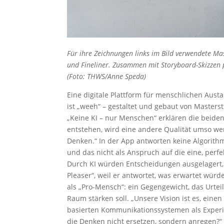
Für ihre Zeichnungen links im Bild verwendete 
und Fineliner. Zusammen mit Storyboard-Skizzen p
(Foto: THWS/Anne Speda)
Eine digitale Plattform für menschlichen Austau
ist „weeh“ – gestaltet und gebaut von Master
„Keine KI – nur Menschen“ erklären die beide
entstehen, wird eine andere Qualität umso wer
Denken.“ In der App antworten keine Algorith
und das nicht als Anspruch auf die eine, perfe
Durch KI würden Entscheidungen ausgelagert,
Pleaser“, weil er antwortet, was erwartet würde
als „Pro-Mensch“: ein Gegengewicht, das Urteil
Raum stärken soll. „Unsere Vision ist es, eine
basierten Kommunikationssystemen als Experim
die Denken nicht ersetzen, sondern anregen?“