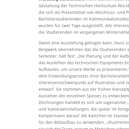
Gestaltung der Technischen Hochschule Würzb
die sich als Präsentation von Abschluss- und P
Bachelorstudierenden im Kommunikationsdesi
wurden für zwei Tage ausgestellt. Alle Intere
die Studierenden im vergangenen Wintersemes
Damit eine Ausstellung gelingen kann, muss si
Bergwerk übernehmen das die Studierenden s
Semester, hält fest: „Die Planung und der Aufb
das Ausleihen des technischen Equipments bis
Aufbauten, um unsere Werke zu präsentieren.“
dem Entwicklungsprozess ihrer Bachelorarbeit
Interessensschwerpunkt auf Illustration und z
entwarf. Sie stammen aus der frühen Konzeptp
Aussehen der einzelnen Spezies zu entwickeln
Zeichnungen handelt es sich um sogenannte „
und Kameraeinstellungen, die später im ferti
Kempermann darauf, die Kästchen im Standardf
für den Bildaufbau zu verwenden. „Illustrieren
sie sich der Frage, warum es Menschen schwerf