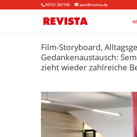
09721 387190
post@revista.de
A
Film-Storyboard, Alltagsg
Gedankenaustausch: Seme
zieht wieder zahlreiche 