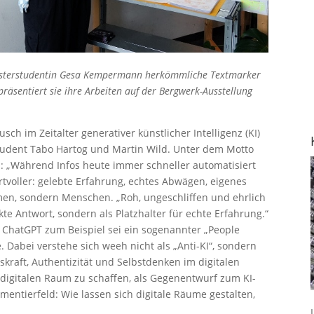
Masterstudentin Gesa Kempermann herkömmliche Textmarker
räsentiert sie ihre Arbeiten auf der Bergwerk-Ausstellung
sch im Zeitalter generativer künstlicher Intelligenz (KI)
student Tabo Hartog und Martin Wild. Unter dem Motto
n: „Während Infos heute immer schneller automatisiert
tvoller: gelebte Erfahrung, echtes Abwägen, eigenes
men, sondern Menschen. „Roh, ungeschliffen und ehrlich
kte Antwort, sondern als Platzhalter für echte Erfahrung.“
 ChatGPT zum Beispiel sei ein sogenannter „People
. Dabei verstehe sich weeh nicht als „Anti-KI“, sondern
skraft, Authentizität und Selbstdenken im digitalen
n digitalen Raum zu schaffen, als Gegenentwurf zum KI-
entierfeld: Wie lassen sich digitale Räume gestalten,