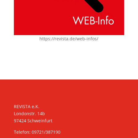
https://revista.de/web-infos/
KONTAKT
REVISTA e.K.
Londonstr. 14b
97424 Schweinfurt
Telefon: 09721/387190