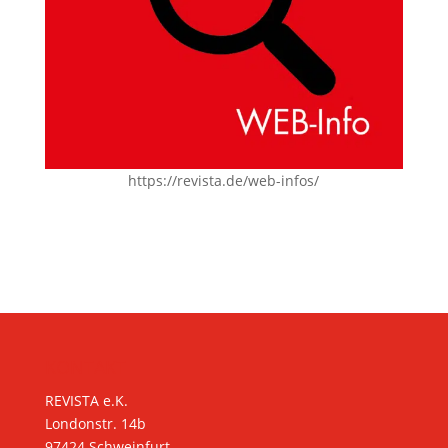
https://revista.de/web-infos/
KONTAKT
REVISTA e.K.
Londonstr. 14b
97424 Schweinfurt