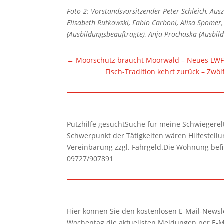
Foto 2:
Vorstandsvorsitzender Peter Schleich, Ausz
Elisabeth Rutkowski, Fabio Carboni, Alisa Spomer
(Ausbildungsbeauftragte), Anja Prochaska (Ausbild
←
Moorschutz braucht Moorwald – Neues LWF-
Fisch-Tradition kehrt zurück – Zwö
Putzhilfe gesuchtSuche für meine Schwiegerelte
Schwerpunkt der Tätigkeiten wären Hilfestel
Vereinbarung zzgl. Fahrgeld.Die Wohnung befi
09727/907891
Hier können Sie den kostenlosen E-Mail-Newsle
Wochentag die aktuellsten Meldungen per E-M