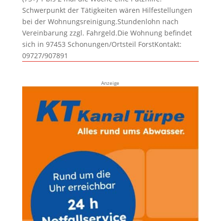
Schwerpunkt der Tätigkeiten wären Hilfestellungen
bei der Wohnungsreinigung.Stundenlohn nach
Vereinbarung zzgl. Fahrgeld.Die Wohnung befindet
sich in 97453 Schonungen/Ortsteil ForstKontakt:
09727/907891
Anzeige