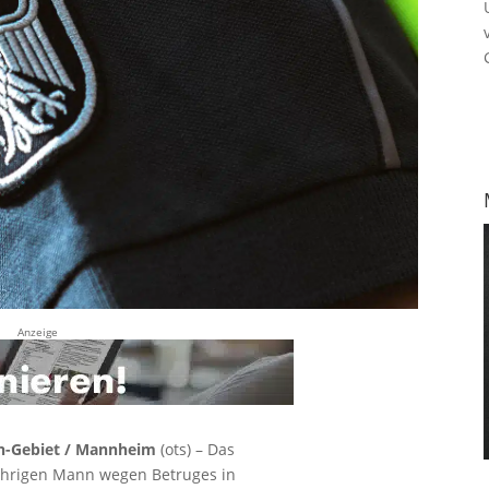
Anzeige
in-Gebiet / Mannheim
(ots) – Das
jährigen Mann wegen Betruges in