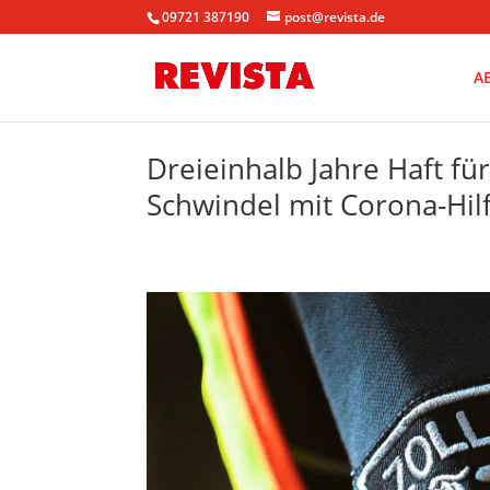
09721 387190
post@revista.de
A
Dreieinhalb Jahre Haft fü
Schwindel mit Corona-Hil