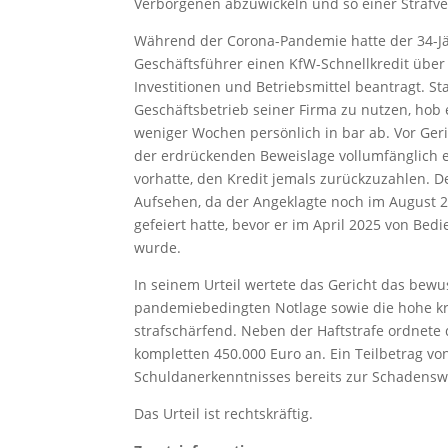
Verborgenen abzuwickeln und so einer Strafve
Während der Corona-Pandemie hatte der 34-Jäh
Geschäftsführer einen KfW-Schnellkredit über
Investitionen und Betriebsmittel beantragt. St
Geschäftsbetrieb seiner Firma zu nutzen, ho
weniger Wochen persönlich in bar ab. Vor Ger
der erdrückenden Beweislage vollumfänglich e
vorhatte, den Kredit jemals zurückzuzahlen. De
Aufsehen, da der Angeklagte noch im August 
gefeiert hatte, bevor er im April 2025 von Be
wurde.
In seinem Urteil wertete das Gericht das bew
pandemiebedingten Notlage sowie die hohe kr
strafschärfend. Neben der Haftstrafe ordnete
kompletten 450.000 Euro an. Ein Teilbetrag v
Schuldanerkenntnisses bereits zur Schadensw
Das Urteil ist rechtskräftig.