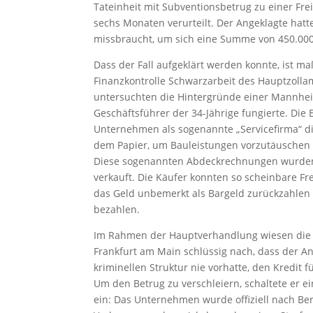
Tateinheit mit Subventionsbetrug zu einer Frei
sechs Monaten verurteilt. Der Angeklagte hatte
missbraucht, um sich eine Summe von 450.000
Dass der Fall aufgeklärt werden konnte, ist m
Finanzkontrolle Schwarzarbeit des Hauptzolla
untersuchten die Hintergründe einer Mannhei
Geschäftsführer der 34-Jährige fungierte. Die
Unternehmen als sogenannte „Servicefirma“ die
dem Papier, um Bauleistungen vorzutäuschen
Diese sogenannten Abdeckrechnungen wurden 
verkauft. Die Käufer konnten so scheinbare F
das Geld unbemerkt als Bargeld zurückzahlen 
bezahlen.
Im Rahmen der Hauptverhandlung wiesen die E
Frankfurt am Main schlüssig nach, dass der A
kriminellen Struktur nie vorhatte, den Kredit f
Um den Betrug zu verschleiern, schaltete er 
ein: Das Unternehmen wurde offiziell nach Berl