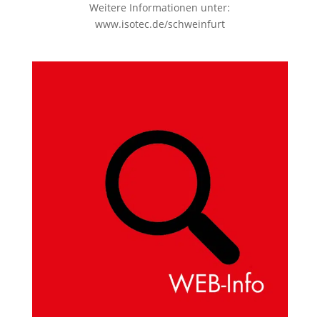
Weitere Informationen unter:
www.isotec.de/schweinfurt