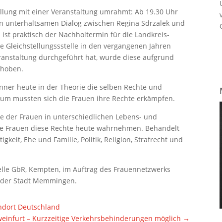
ellung mit einer Veranstaltung umrahmt: Ab 19.30 Uhr
n unterhaltsamen Dialog zwischen Regina Sdrzalek und
 ist praktisch der Nachholtermin für die Landkreis-
 Gleichstellungssstelle in den vergangenen Jahren
ranstaltung durchgeführt hat, wurde diese aufgrund
choben.
nner heute in der Theorie die selben Rechte und
raum mussten sich die Frauen ihre Rechte erkämpfen.
te der Frauen in unterschiedlichen Lebens- und
die Frauen diese Rechte heute wahrnehmen. Behandelt
keit, Ehe und Familie, Politik, Religion, Strafrecht und
elle GbR, Kempten, im Auftrag des Frauennetzwerks
 der Stadt Memmingen.
andort Deutschland
weinfurt – Kurzzeitige Verkehrsbehinderungen möglich
→