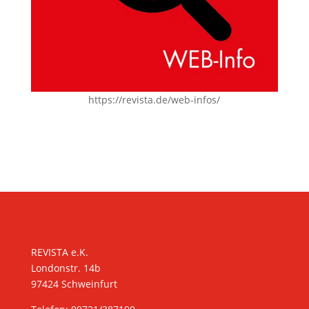
https://revista.de/web-infos/
KONTAKT
REVISTA e.K.
Londonstr. 14b
97424 Schweinfurt