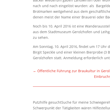
Bäcker wiederum gaben Landwirten oder Mülle
nach und nach eingelöst wurden: als Bargeld
Brotmarken weitgehend aus dem geschäftliche
denen meist der Name einer Brauerei oder Bäc
Noch bis 10. April 2016 ist eine Wanderausste
aus dem Stadtmuseum Gerolzhofen und Leihga
zu sehen.
Am Sonntag, 10. April 2016, findet um 17 Uhr 
Birgit Speckle und einer kleinen Bierprobe (3 
Gerolzhofen statt. Anmeldung erforderlich unte
←
Öffentliche Führung zur Braukultur in Gero
Einbruchs
Putzhilfe gesuchtSuche für meine Schwiegerelte
Schwerpunkt der Tätigkeiten wären Hilfestel