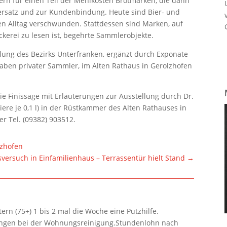
rn für einen Teil der Mehlkosten Brotmarken, die dann
ersatz und zur Kundenbindung. Heute sind Bier- und
n Alltag verschwunden. Stattdessen sind Marken, auf
kerei zu lesen ist, begehrte Sammlerobjekte.
llung des Bezirks Unterfranken, ergänzt durch Exponate
ben privater Sammler, im Alten Rathaus in Gerolzhofen
die Finissage mit Erläuterungen zur Ausstellung durch Dr.
Biere je 0,1 l) in der Rüstkammer des Alten Rathauses in
r Tel. (09382) 903512.
lzhofen
versuch in Einfamilienhaus – Terrassentür hielt Stand
→
rn (75+) 1 bis 2 mal die Woche eine Putzhilfe.
lungen bei der Wohnungsreinigung.Stundenlohn nach