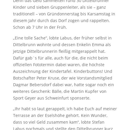
Denn das Geld sammelten rund 30 Dittelbrunner
Kinder und sieben Gruppenleiter, als sie – ganz
traditionell – von Gründonnerstag bis Karsamstag in
diesem Jahr durch das Dorf zogen und rappelten.
Schon ab 7 Uhr in der Früh.
„Eine tolle Sache“, lobte Labus, der früher selbst in
Dittelbrunn wohnte und dessen Enkelin Emma als
jetzige Dittelbrunnerin fleißig mitgerappelt hat.
Dafür gab´s für alle, auch für die, die nicht beim
offiziellen Fototermin dabei waren, die höchste
Auszeichnung der Kindertafel. Kinderbuttons! Und
Botschafter Peter Kruse, der wie Vorstandsmitglied
Dagmar Bebersdorf dabei war, hatte sogar noch ein
weiteres Geschenk: Bälle, die Martin Kupfer von
Sport Geyer aus Schweinfurt sponserte.
„Ihr habt so laut gerappelt, ich habe Euch auf meiner
Terrasse an der Eselshöhe gehört. Kein Wunder,
dass so viel Geld zusammen kam“, lobte Stefan
Labus nochmals und stellte den Dittelbrunner kurz