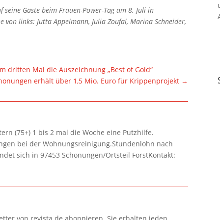
f seine Gäste beim Frauen-Power-Tag am 8. Juli in
he von links: Jutta Appelmann, Julia Zoufal, Marina Schneider,
m dritten Mal die Auszeichnung „Best of Gold“
honungen erhält über 1,5 Mio. Euro für Krippenprojekt
→
rn (75+) 1 bis 2 mal die Woche eine Putzhilfe.
lungen bei der Wohnungsreinigung.Stundenlohn nach
ndet sich in 97453 Schonungen/Ortsteil ForstKontakt:
tter von revista.de abonnieren. Sie erhalten jeden