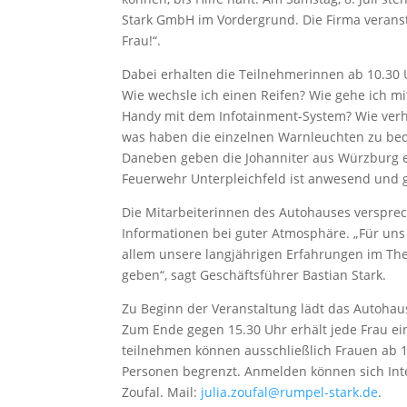
Stark GmbH im Vordergrund. Die Firma veransta
Frau!“.
Dabei erhalten die Teilnehmerinnen ab 10.30 U
Wie wechsle ich einen Reifen? Wie gehe ich m
Handy mit dem Infotainment-System? Wie verh
was haben die einzelnen Warnleuchten zu be
Daneben geben die Johanniter aus Würzburg e
Feuerwehr Unterpleichfeld ist anwesend und g
Die Mitarbeiterinnen des Autohauses versprec
Informationen bei guter Atmosphäre. „Für uns 
allem unsere langjährigen Erfahrungen im Th
geben“, sagt Geschäftsführer Bastian Stark.
Zu Beginn der Veranstaltung lädt das Autoha
Zum Ende gegen 15.30 Uhr erhält jede Frau ei
teilnehmen können ausschließlich Frauen ab 18
Personen begrenzt. Anmelden können sich Inter
Zoufal. Mail:
julia.zoufal@rumpel-stark.de
.