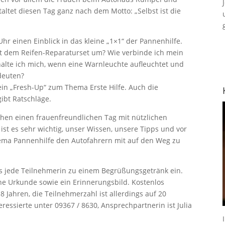
ltet diesen Tag ganz nach dem Motto: „Selbst ist die
hr einen Einblick in das kleine „1×1“ der Pannenhilfe.
it dem Reifen-Reparaturset um? Wie verbinde ich mein
alte ich mich, wenn eine Warnleuchte aufleuchtet und
deuten?
in „Fresh-Up“ zum Thema Erste Hilfe. Auch die
ibt Ratschläge.
hen einen frauenfreundlichen Tag mit nützlichen
ist es sehr wichtig, unser Wissen, unsere Tipps und vor
ema Pannenhilfe den Autofahrern mit auf den Weg zu
us jede Teilnehmerin zu einem Begrüßungsgetränk ein.
ne Urkunde sowie ein Erinnerungsbild. Kostenlos
 Jahren, die Teilnehmerzahl ist allerdings auf 20
essierte unter 09367 / 8630, Ansprechpartnerin ist Julia