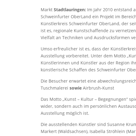
Markt
Stadtlauringen:
Im Jahr 2010 entstand 
Schweinfurter OberLand ein Projekt im Bereich
Künstlerkreis Schweinfurter OberLand, der seit 
ist es, regionale Kunstschaffende zu vernetz
Vielfalt an Techniken und Ausdrucksformen ver
Umso erfreulicher ist es, dass der Künstlerkre
Ausstellung vorbereitet. Unter dem Motto „Ku
Künstlerinnen und Künstler aus der Region ihr
künstlerische Schaffen des Schweinfurter Obe
Die Besucher erwartet eine abwechslungsreich
Tuschmalerei
sowie
Airbrush-Kunst
Das Motto „Kunst – Kultur – Begegnungen“ spieg
wider, sondern auch im persönlichen Austausc
Ausstellung möglich ist.
Die ausstellenden Künstler sind Susanne Krum
Markert (Waldsachsen), Isabella Ströhlein (Ma