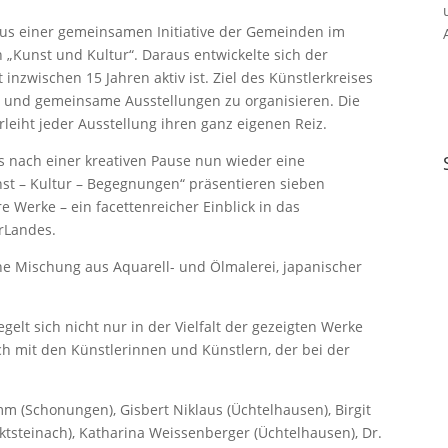
aus einer gemeinsamen Initiative der Gemeinden im
 „Kunst und Kultur“. Daraus entwickelte sich der
inzwischen 15 Jahren aktiv ist. Ziel des Künstlerkreises
en und gemeinsame Ausstellungen zu organisieren. Die
leiht jeder Ausstellung ihren ganz eigenen Reiz.
is nach einer kreativen Pause nun wieder eine
nst – Kultur – Begegnungen“ präsentieren sieben
e Werke – ein facettenreicher Einblick in das
rLandes.
e Mischung aus Aquarell- und Ölmalerei, japanischer
elt sich nicht nur in der Vielfalt der gezeigten Werke
h mit den Künstlerinnen und Künstlern, der bei der
m (Schonungen), Gisbert Niklaus (Üchtelhausen), Birgit
rktsteinach), Katharina Weissenberger (Üchtelhausen), Dr.