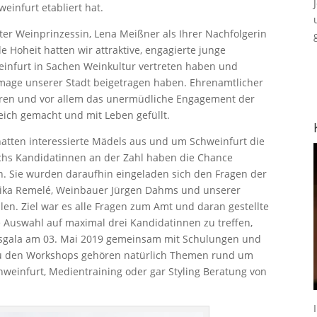
einfurt etabliert hat.
ter Weinprinzessin, Lena Meißner als Ihrer Nachfolgerin
 Hoheit hatten wir attraktive, engagierte junge
weinfurt in Sachen Weinkultur vertreten haben und
 Image unserer Stadt beigetragen haben. Ehrenamtlicher
soren und vor allem das unermüdliche Engagement der
eich gemacht und mit Leben gefüllt.
 hatten interessierte Mädels aus und um Schweinfurt die
chs Kandidatinnen an der Zahl haben die Chance
. Sie wurden daraufhin eingeladen sich den Fragen der
nika Remelé, Weinbauer Jürgen Dahms und unserer
en. Ziel war es alle Fragen zum Amt und daran gestellte
e Auswahl auf maximal drei Kandidatinnen zu treffen,
ssgala am 03. Mai 2019 gemeinsam mit Schulungen und
 Zu den Workshops gehören natürlich Themen rund um
hweinfurt, Medientraining oder gar Styling Beratung von