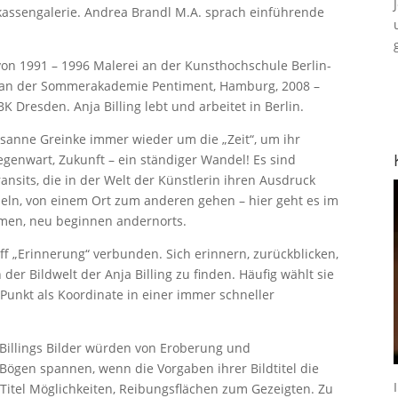
rkassengalerie. Andrea Brandl M.A. sprach einführende
e von 1991 – 1996 Malerei an der Kunsthochschule Berlin-
r an der Sommerakademie Pentiment, Hamburg, 2008 –
K Dresden. Anja Billing lebt und arbeitet in Berlin.
Susanne Greinke immer wieder um die „Zeit“, um ihr
genwart, Zukunft – ein ständiger Wandel! Es sind
nsits, die in der Welt der Künstlerin ihren Ausdruck
seln, von einem Ort zum anderen gehen – hier geht es im
men, neu beginnen andernorts.
iff „Erinnerung“ verbunden. Sich erinnern, zurückblicken,
 der Bildwelt der Anja Billing zu finden. Häufig wählt sie
Punkt als Koordinate in einer immer schneller
 Billings Bilder würden von Eroberung und
Bögen spannen, wenn die Vorgaben ihrer Bildtitel die
 Titel Möglichkeiten, Reibungsflächen zum Gezeigten. Zu