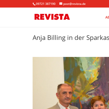
09721 387190
post@revista.de
A
Anja Billing in der Spark