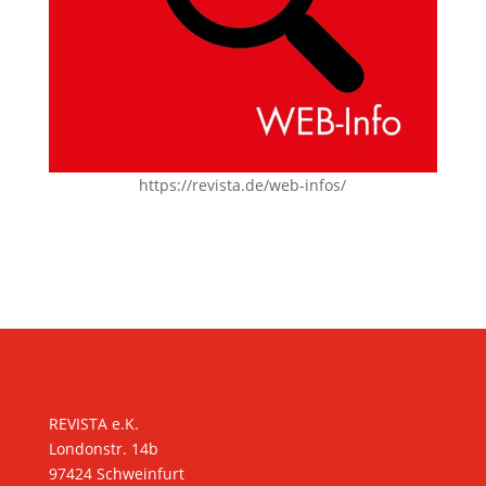
https://revista.de/web-infos/
KONTAKT
REVISTA e.K.
Londonstr. 14b
97424 Schweinfurt