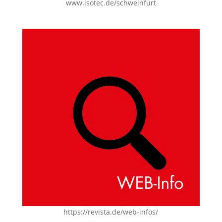
www.isotec.de/schweinfurt
https://revista.de/web-infos/