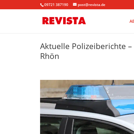
09721 387190
post@revista.de
A
Aktuelle Polizeiberichte 
Rhön