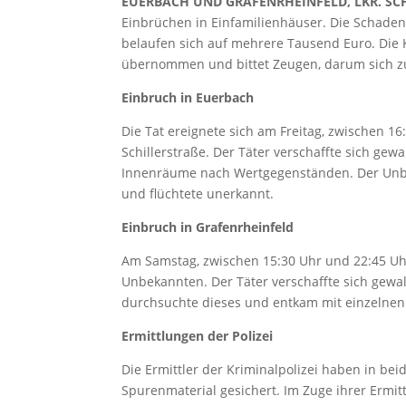
EUERBACH UND GRAFENRHEINFELD, LKR. SC
Einbrüchen in Einfamilienhäuser. Die Schade
belaufen sich auf mehrere Tausend Euro. Die K
übernommen und bittet Zeugen, darum sich z
Einbruch in Euerbach
Die Tat ereignete sich am Freitag, zwischen 1
Schillerstraße. Der Täter verschaffte sich g
Innenräume nach Wertgegenständen. Der Unbe
und flüchtete unerkannt.
Einbruch in Grafenrheinfeld
Am Samstag, zwischen 15:30 Uhr und 22:45 Uhr
Unbekannten. Der Täter verschaffte sich gew
durchsuchte dieses und entkam mit einzelne
Ermittlungen der Polizei
Die Ermittler der Kriminalpolizei haben in b
Spurenmaterial gesichert. Im Zuge ihrer Ermi