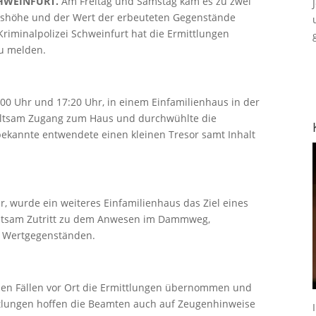
HWEINFURT.
Am Freitag und Samstag kam es zu zwei
nshöhe und der Wert der erbeuteten Gegenstände
riminalpolizei Schweinfurt hat die Ermittlungen
u melden.
6:00 Uhr und 17:20 Uhr, in einem Einfamilienhaus in der
ewaltsam Zugang zum Haus und durchwühlte die
kannte entwendete einen kleinen Tresor samt Inhalt
, wurde ein weiteres Einfamilienhaus das Ziel eines
altsam Zutritt zu dem Anwesen im Dammweg,
n Wertgegenständen.
eiden Fällen vor Ort die Ermittlungen übernommen und
ttlungen hoffen die Beamten auch auf Zeugenhinweise