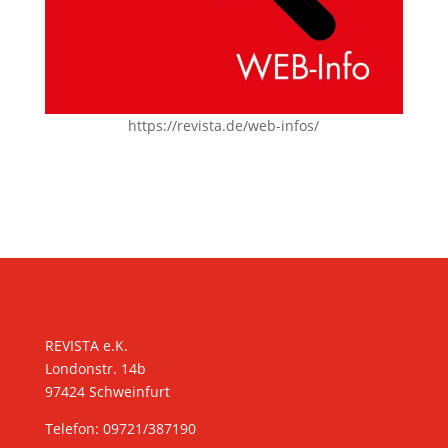
https://revista.de/web-infos/
KONTAKT
REVISTA e.K.
Londonstr. 14b
97424 Schweinfurt
Telefon: 09721/387190