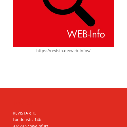
https://revista.de/web-infos/
KONTAKT
REVISTA e.K.
Londonstr. 14b
97424 Schweinfurt