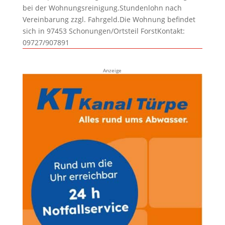
bei der Wohnungsreinigung.Stundenlohn nach
Vereinbarung zzgl. Fahrgeld.Die Wohnung befindet
sich in 97453 Schonungen/Ortsteil ForstKontakt:
09727/907891
Anzeige