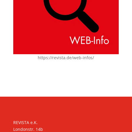
https://revista.de/web-infos/
KONTAKT
REVISTA e.K.
Londonstr. 14b