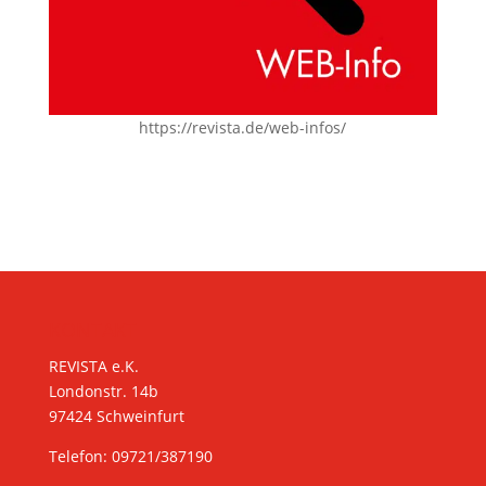
https://revista.de/web-infos/
KONTAKT
REVISTA e.K.
Londonstr. 14b
97424 Schweinfurt
Telefon: 09721/387190