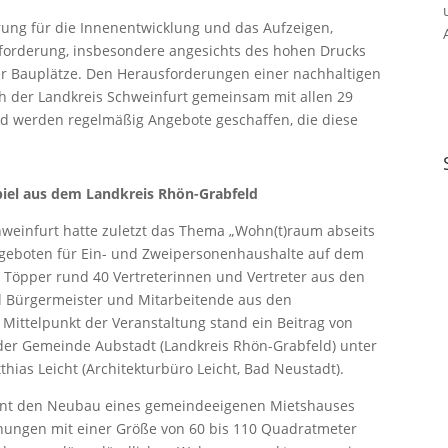
ierung für die Innenentwicklung und das Aufzeigen,
sforderung, insbesondere angesichts des hohen Drucks
r Bauplätze. Den Herausforderungen einer nachhaltigen
ch der Landkreis Schweinfurt gemeinsam mit allen 29
d werden regelmäßig Angebote geschaffen, die diese
iel aus dem Landkreis Rhön-Grabfeld
einfurt hatte zuletzt das Thema „Wohn(t)raum abseits
geboten für Ein- und Zweipersonenhaushalte auf dem
 Töpper rund 40 Vertreterinnen und Vertreter aus den
 Bürgermeister und Mitarbeitende aus den
Mittelpunkt der Veranstaltung stand ein Beitrag von
er Gemeinde Aubstadt (Landkreis Rhön-Grabfeld) unter
ias Leicht (Architekturbüro Leicht, Bad Neustadt).
ent den Neubau eines gemeindeeigenen Mietshauses
ungen mit einer Größe von 60 bis 110 Quadratmeter