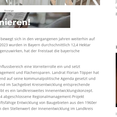
Anzeige
bewegt sich in den vergangenen Jahren weiterhin auf
2023 wurden in Bayern durchschnittlich 12,4 Hektar
enzuwirken, hat der Freistaat die bayerische
flussbereich eine Vorreiterrolle ein und setzt
nagement und Flächensparen. Landrat Florian Töpper hat
fend auf seine kommunalpolitische Agenda gesetzt und
gend im Sachgebiet Kreisentwicklung entsprechende
ibt es ein landkreisweites Innenentwicklungskonzept.
2024 abgeschlossene Regionalmanagement-Projekt
nftsfähige Entwicklung von Baugebieten aus den 1960er
en den Stellenwert der Innenentwicklung im Landkreis