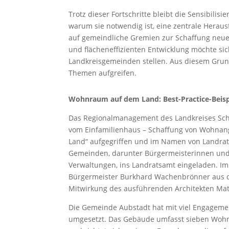
Trotz dieser Fortschritte bleibt die Sensibilis
warum sie notwendig ist, eine zentrale Herau
auf gemeindliche Gremien zur Schaffung neue
und flächeneffizienten Entwicklung möchte si
Landkreisgemeinden stellen. Aus diesem Grun
Themen aufgreifen.
Wohnraum auf dem Land: Best-Practice-Beisp
Das Regionalmanagement des Landkreises Schw
vom Einfamilienhaus – Schaffung von Wohnan
Land“ aufgegriffen und im Namen von Landrat
Gemeinden, darunter Bürgermeisterinnen und
Verwaltungen, ins Landratsamt eingeladen. Im 
Bürgermeister Burkhard Wachenbrönner aus d
Mitwirkung des ausführenden Architekten Matth
Die Gemeinde Aubstadt hat mit viel Engagem
umgesetzt. Das Gebäude umfasst sieben Wohn