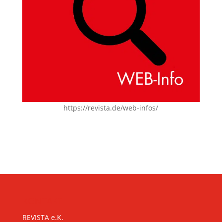
https://revista.de/web-infos/
KONTAKT
REVISTA e.K.