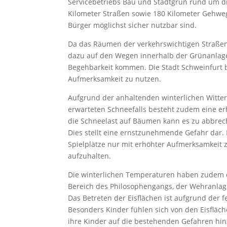
Servicebetriebs Bau und Stadtgrün rund um die
Kilometer Straßen sowie 180 Kilometer Gehweg
Bürger möglichst sicher nutzbar sind.
Da das Räumen der verkehrswichtigen Straßen
dazu auf den Wegen innerhalb der Grünanlage
Begehbarkeit kommen. Die Stadt Schweinfurt b
Aufmerksamkeit zu nutzen.
Aufgrund der anhaltenden winterlichen Witt
erwarteten Schneefalls besteht zudem eine e
die Schneelast auf Bäumen kann es zu abbr
Dies stellt eine ernstzunehmende Gefahr dar.
Spielplätze nur mit erhöhter Aufmerksamkeit 
aufzuhalten.
Die winterlichen Temperaturen haben zudem d
Bereich des Philosophengangs, der Wehranlag
Das Betreten der Eisflächen ist aufgrund der 
Besonders Kinder fühlen sich von den Eisfläc
ihre Kinder auf die bestehenden Gefahren hi