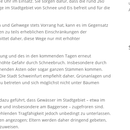
 Uhr im Einsatz. Sie sorgen dafür, dass die rund 260
e im Stadtgebiet von Schnee und Eis befreit und für die
 und Gehwege stets Vorrang hat, kann es im Gegensatz
n zu teils erheblichen Einschränkungen der
ittet daher, diese Wege nur mit erhöhter
erung und des in den kommenden Tagen erneut
rhöhte Gefahr durch Schneebruch. Insbesondere durch
echenden Ästen oder sogar ganzen Stämmen kommen.
 Die Stadt Schweinfurt empfiehlt daher, Grünanlagen und
zu betreten und sich möglichst nicht unter Bäumen
azu geführt, dass Gewässer im Stadtgebiet – etwa im
e und insbesondere am Baggersee – zugefroren sind.
fehlenden Tragfähigkeit jedoch unbedingt zu unterlassen.
hen angezogen; Eltern werden daher dringend gebeten,
nzuweisen.