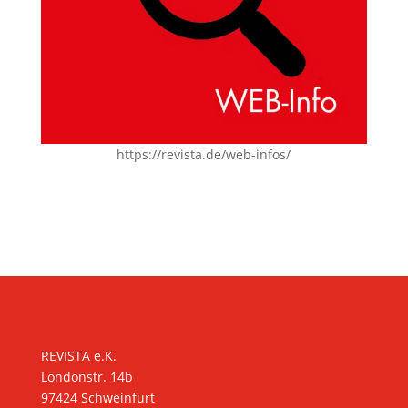
https://revista.de/web-infos/
KONTAKT
REVISTA e.K.
Londonstr. 14b
97424 Schweinfurt