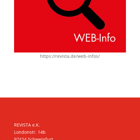
https://revista.de/web-infos/
KONTAKT
REVISTA e.K.
Londonstr. 14b
97424 Schweinfurt