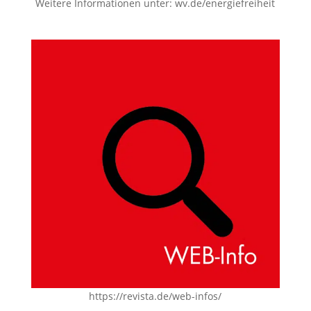
Weitere Informationen unter:
wv.de/energiefreiheit
https://revista.de/web-infos/