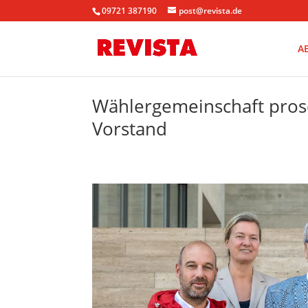
09721 387190
post@revista.de
A
Wählergemeinschaft pros
Vorstand