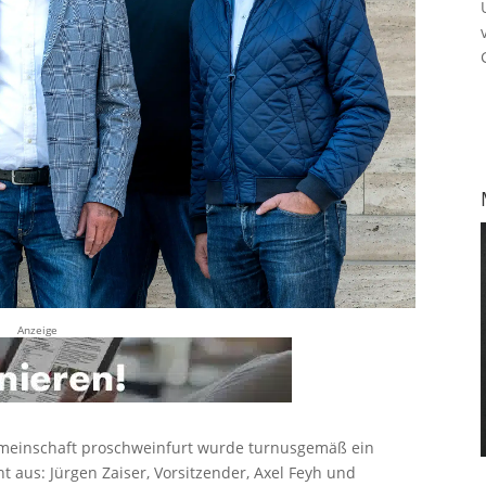
Anzeige
meinschaft proschweinfurt wurde turnusgemäß ein
 aus: Jürgen Zaiser, Vorsitzender, Axel Feyh und