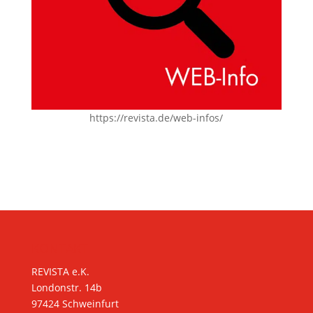
https://revista.de/web-infos/
KONTAKT
REVISTA e.K.
Londonstr. 14b
97424 Schweinfurt