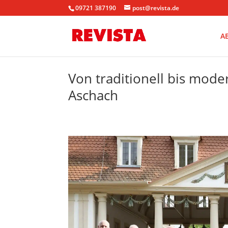
09721 387190
post@revista.de
A
Von traditionell bis mod
Aschach