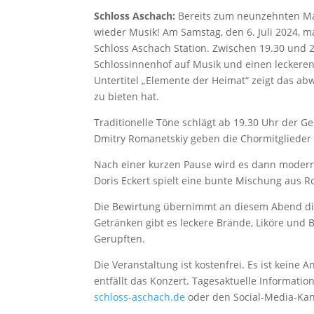
Schloss Aschach:
Bereits zum neunzehnten Mal 
wieder Musik! Am Samstag, den 6. Juli 2024, 
Schloss Aschach Station. Zwischen 19.30 und 
Schlossinnenhof auf Musik und einen leckeren 
Untertitel „Elemente der Heimat“ zeigt das ab
zu bieten hat.
Traditionelle Töne schlägt ab 19.30 Uhr der G
Dmitry Romanetskiy geben die Chormitglieder 
Nach einer kurzen Pause wird es dann modern:
Doris Eckert spielt eine bunte Mischung aus R
Die Bewirtung übernimmt an diesem Abend die
Getränken gibt es leckere Brände, Liköre un
Gerupften.
Die Veranstaltung ist kostenfrei. Es ist kein
entfällt das Konzert. Tagesaktuelle Informatio
schloss-aschach.de
oder den Social-Media-Ka