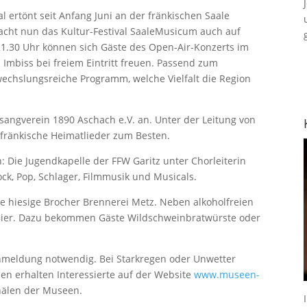
ertönt seit Anfang Juni an der fränkischen Saale
macht nun das Kultur-Festival SaaleMusicum auch auf
21.30 Uhr können sich Gäste des Open-Air-Konzerts im
Imbiss bei freiem Eintritt freuen. Passend zum
wechslungsreiche Programm, welche Vielfalt die Region
esangverein 1890 Aschach e.V. an. Unter der Leitung von
fränkische Heimatlieder zum Besten.
 Die Jugendkapelle der FFW Garitz unter Chorleiterin
ock, Pop, Schlager, Filmmusik und Musicals.
 hiesige Brocher Brennerei Metz. Neben alkoholfreien
d Bier. Dazu bekommen Gäste Wildschweinbratwürste oder
e Anmeldung notwendig. Bei Starkregen oder Unwetter
nen erhalten Interessierte auf der Website
www.museen-
nälen der Museen.