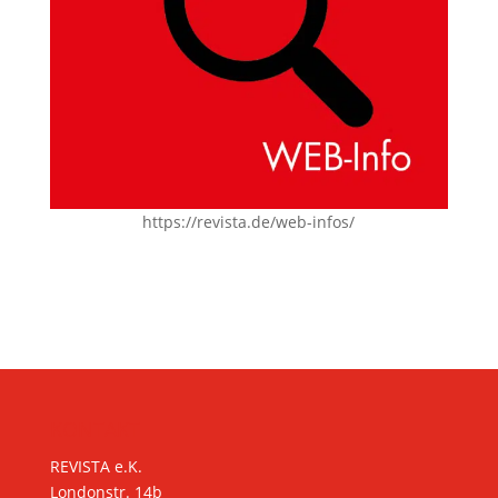
https://revista.de/web-infos/
KONTAKT
REVISTA e.K.
Londonstr. 14b