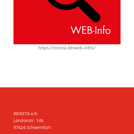
https://revista.de/web-infos/
KONTAKT
REVISTA e.K.
Londonstr. 14b
97424 Schweinfurt