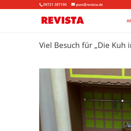
09721 387190
post@revista.de
A
Viel Besuch für „Die Kuh 