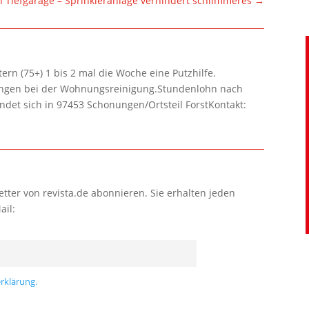
n Tiefgarage – Sprinkleranlage verhindert schlimmeres
→
rn (75+) 1 bis 2 mal die Woche eine Putzhilfe.
lungen bei der Wohnungsreinigung.Stundenlohn nach
ndet sich in 97453 Schonungen/Ortsteil ForstKontakt:
tter von revista.de abonnieren. Sie erhalten jeden
ail:
rklärung.