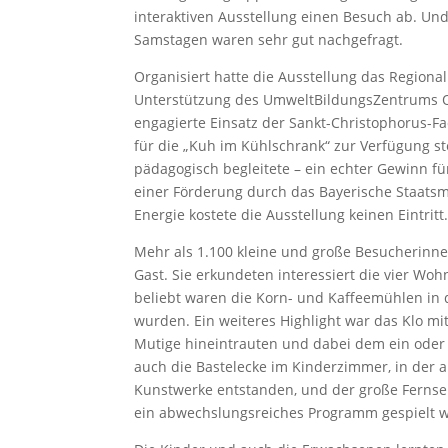
interaktiven Ausstellung einen Besuch ab. Un
Samstagen waren sehr gut nachgefragt.
Organisiert hatte die Ausstellung das Regio
Unterstützung des UmweltBildungsZentrums O
engagierte Einsatz der Sankt-Christophorus-Fa
für die „Kuh im Kühlschrank“ zur Verfügung st
pädagogisch begleitete – ein echter Gewinn f
einer Förderung durch das Bayerische Staatsm
Energie kostete die Ausstellung keinen Eintritt
Mehr als 1.100 kleine und große Besucherinn
Gast. Sie erkundeten interessiert die vier W
beliebt waren die Korn- und Kaffeemühlen in
wurden. Ein weiteres Highlight war das Klo mi
Mutige hineintrauten und dabei dem ein ode
auch die Bastelecke im Kinderzimmer, in der 
Kunstwerke entstanden, und der große Fernse
ein abwechslungsreiches Programm gespielt w