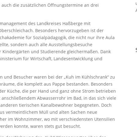
d auch die zusätzlichen Öffnungstermine an drei
nalmanagement des Landkreises Haßberge mit
berschleichach. Besonders hervorzugeben ist der
chakademie für Sozialpädagogik, die nicht nur ihre Aula
ellte, sondern auch alle Ausstellungsbesuche
ür Kindergärten und Studierende gleichermaßen. Dank
inisterium für Wirtschaft, Landesentwicklung und
.
en und Besucher waren bei der „Kuh im Kühlschrank“ zu
ohnräume, die komplett aus Pappe bestanden. Besonders
 der Küche, die per Hand und ganz ohne Strom betrieben
t anschließendem Abwasserrohr im Bad, in das sich viele
r anderen tierischen Kanalbewohner begegneten. Doch
aus vermeintlichem Müll und alten Sachen neue
her im Wohnzimmer, wo mit verschiedensten Utensilien
erden konnte, waren stets gut besucht.