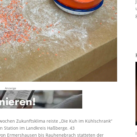
Anzeige
ochen Zukunftsklima reiste „Die Kuh im Kühlschrank“
en Station im Landkreis Haßberge. 43
von Ermershausen bis Rauhenebrach statteten der