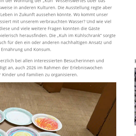
 in der Wohnung der „Kuh“ Wissenswertes über das
weise in anderen Kulturen. Die Ausstellung regte aber
as Leben in Zukunft aussehen könnte. Wo kommt unser
ssiert mit unserem verbrauchten Wasser? Und wie viel
 diese und viele weitere Fragen konnten die Gäste
spielerisch herausfinden. Die „Kuh im Kühlschrank“ sorgte
auch für den ein oder anderen nachhaltigen Ansatz und
t, Ernährung und Konsum.
rzlich bei allen interessierten Besucherinnen und
digt an, auch 2026 im Rahmen der Erlebniswochen
 Kinder und Familien zu organisieren.