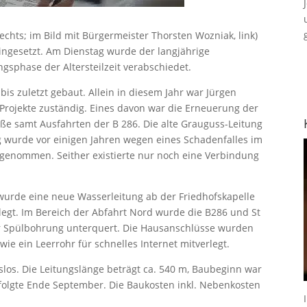
rechts; im Bild mit Bürgermeister Thorsten Wozniak, link)
ingesetzt. Am Dienstag wurde der langjährige
ngsphase der Altersteilzeit verabschiedet.
bis zuletzt gebaut. Allein in diesem Jahr war Jürgen
 Projekte zuständig. Eines davon war die Erneuerung der
aße samt Ausfahrten der B 286. Die alte Grauguss-Leitung
g wurde vor einigen Jahren wegen eines Schadenfalles im
 genommen. Seither existierte nur noch eine Verbindung
wurde eine neue Wasserleitung ab der Friedhofskapelle
egt. Im Bereich der Abfahrt Nord wurde die B286 und St
er Spülbohrung unterquert. Die Hausanschlüsse wurden
ie ein Leerrohr für schnelles Internet mitverlegt.
los. Die Leitungslänge beträgt ca. 540 m, Baubeginn war
rfolgte Ende September. Die Baukosten inkl. Nebenkosten