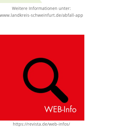
Weitere Informationen unter:
www.landkreis-schweinfurt.de/abfall-app
https://revista.de/web-infos/