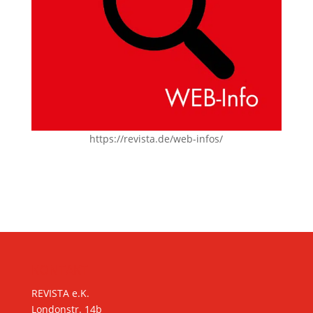
https://revista.de/web-infos/
KONTAKT
REVISTA e.K.
Londonstr. 14b