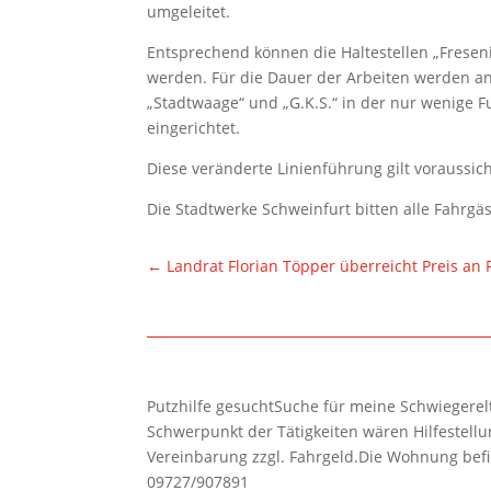
umgeleitet.
Entsprechend können die Haltestellen „Freseni
werden. Für die Dauer der Arbeiten werden an
„Stadtwaage“ und „G.K.S.“ in der nur wenige 
eingerichtet.
Diese veränderte Linienführung gilt voraussich
Die Stadtwerke Schweinfurt bitten alle Fahrgä
←
Landrat Florian Töpper überreicht Preis an
Putzhilfe gesuchtSuche für meine Schwiegerelte
Schwerpunkt der Tätigkeiten wären Hilfestel
Vereinbarung zzgl. Fahrgeld.Die Wohnung befi
09727/907891