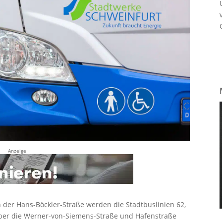
Anzeige
er Hans-Böckler-Straße werden die Stadtbuslinien 62,
ber die Werner-von-Siemens-Straße und Hafenstraße