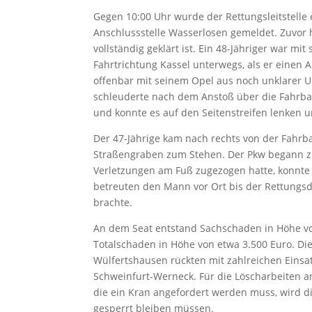
Gegen 10:00 Uhr wurde der Rettungsleitstelle
Anschlussstelle Wasserlosen gemeldet. Zuvor h
vollständig geklärt ist. Ein 48-Jähriger war mi
Fahrtrichtung Kassel unterwegs, als er einen 
offenbar mit seinem Opel aus noch unklarer U
schleuderte nach dem Anstoß über die Fahrbah
und konnte es auf den Seitenstreifen lenken u
Der 47-Jährige kam nach rechts von der Fahr
Straßengraben zum Stehen. Der Pkw begann zu
Verletzungen am Fuß zugezogen hatte, konnte s
betreuten den Mann vor Ort bis der Rettungsd
brachte.
An dem Seat entstand Sachschaden in Höhe von
Totalschaden in Höhe von etwa 3.500 Euro. 
Wülfertshausen rückten mit zahlreichen Einsa
Schweinfurt-Werneck. Für die Löscharbeiten 
die ein Kran angefordert werden muss, wird di
gesperrt bleiben müssen.