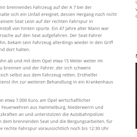
 ein brennendes Fahrzeug auf der A 7 bei der
atte sich ein Unfall ereignet, dessen Hergang noch nicht
t seinem Seat Leon auf der rechten Fahrspur in
Anstoß von hinten spürte. Ein 47 Jahre alter Mann war
rsache auf den Seat aufgefahren. Der Seat-Fahrer
n, bekam sein Fahrzeug allerdings wieder in den Griff
nd dort halten.
bahn ab und mit dem Opel etwa 15 Meter weiter im
 brennen und der Fahrer, der sich schwere
ich selbst aus dem Fahrzeug retten. Ersthelfer
ienst ihn zur weiteren Behandlung in ein Krankenhaus
 etwa 7.000 Euro, am Opel wirtschaftlicher
Die Feuerwehren aus Hammelburg, Niederwerrn und
tzkräften an und unterstützen die Autobahnpolizei
an dem brennenden Seat und die Bergungsarbeiten, für
e rechte Fahrspur voraussichtlich noch bis 12:30 Uhr