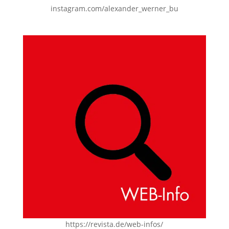
instagram.com/alexander_werner_bu
https://revista.de/web-infos/