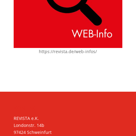
https://revista.de/web-infos/
KONTAKT
REVISTA e.K.
Londonstr. 14b
97424 Schweinfurt