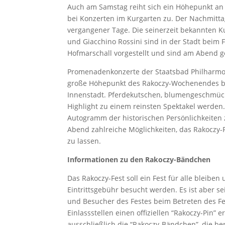
Auch am Samstag reiht sich ein Höhepunkt an
bei Konzerten im Kurgarten zu. Der Nachmitt
vergangener Tage. Die seinerzeit bekannten K
und Giacchino Rossini sind in der Stadt beim
Hofmarschall vorgestellt und sind am Abend ge
Promenadenkonzerte der Staatsbad Philharmon
große Höhepunkt des Rakoczy-Wochenendes bil
Innenstadt. Pferdekutschen, blumengeschmüc
Highlight zu einem reinsten Spektakel werden. 
Autogramm der historischen Persönlichkeiten 
Abend zahlreiche Möglichkeiten, das Rakoczy
zu lassen.
Informationen zu den Rakoczy-Bändchen
Das Rakoczy-Fest soll ein Fest für alle bleibe
Eintrittsgebühr besucht werden. Es ist aber se
und Besucher des Festes beim Betreten des F
Einlassstellen einen offiziellen “Rakoczy-Pin” 
ausschließlich die “Rakoczy-Bändchen”, die be