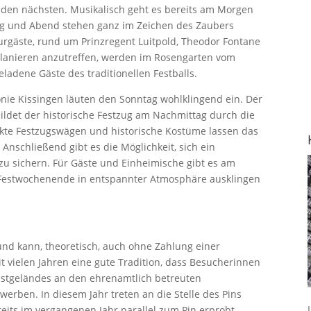
 den nächsten. Musikalisch geht es bereits am Morgen
ag und Abend stehen ganz im Zeichen des Zaubers
urgäste, rund um Prinzregent Luitpold, Theodor Fontane
 Flanieren anzutreffen, werden im Rosengarten vom
ladene Gäste des traditionellen Festballs.
ie Kissingen läuten den Sonntag wohlklingend ein. Der
det der historische Festzug am Nachmittag durch die
kte Festzugswägen und historische Kostüme lassen das
Anschließend gibt es die Möglichkeit, sich ein
zu sichern. Für Gäste und Einheimische gibt es am
-Festwochenende in entspannter Atmosphäre ausklingen
n und kann, theoretisch, auch ohne Zahlung einer
it vielen Jahren eine gute Tradition, dass Besucherinnen
estgeländes an den ehrenamtlich betreuten
erwerben. In diesem Jahr treten an die Stelle des Pins
reits im vergangenen Jahr parallel zum Pin erprobt