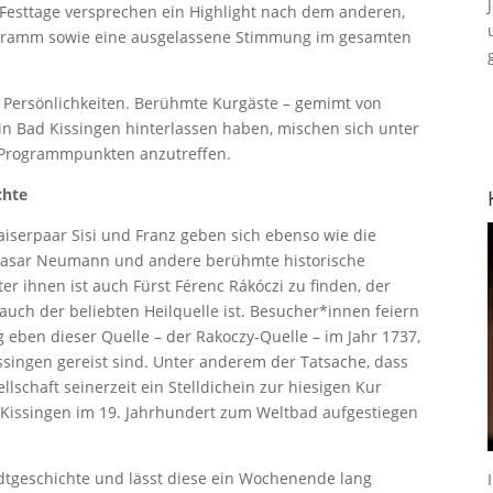
ie Festtage versprechen ein Highlight nach dem anderen,
rogramm sowie eine ausgelassene Stimmung im gesamten
n Persönlichkeiten. Berühmte Kurgäste – gemimt von
 in Bad Kissingen hinterlassen haben, mischen sich unter
 Programmpunkten anzutreffen.
chte
Kaiserpaar Sisi und Franz geben sich ebenso wie die
lthasar Neumann und andere berühmte historische
er ihnen ist auch Fürst Férenc Rákóczi zu finden, der
auch der beliebten Heilquelle ist. Besucher*innen feiern
ben dieser Quelle – der Rakoczy-Quelle – im Jahr 1737,
ssingen gereist sind. Unter anderem der Tatsache, dass
ellschaft seinerzeit ein Stelldichein zur hiesigen Kur
 Kissingen im 19. Jahrhundert zum Weltbad aufgestiegen
dtgeschichte und lässt diese ein Wochenende lang