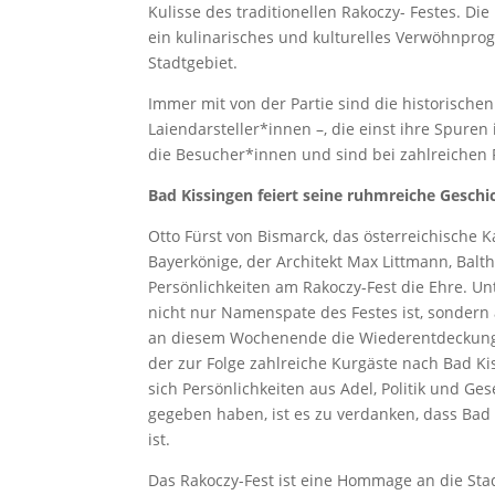
Kulisse des traditionellen Rakoczy- Festes. D
ein kulinarisches und kulturelles Verwöhnp
Stadtgebiet.
Immer mit von der Partie sind die historische
Laiendarsteller*innen –, die einst ihre Spuren
die Besucher*innen und sind bei zahlreichen
Bad Kissingen feiert seine ruhmreiche Geschi
Otto Fürst von Bismarck, das österreichische 
Bayerkönige, der Architekt Max Littmann, Ba
Persönlichkeiten am Rakoczy-Fest die Ehre. Unt
nicht nur Namenspate des Festes ist, sondern 
an diesem Wochenende die Wiederentdeckung e
der zur Folge zahlreiche Kurgäste nach Bad Ki
sich Persönlichkeiten aus Adel, Politik und Ges
gegeben haben, ist es zu verdanken, dass Bad
ist.
Das Rakoczy-Fest ist eine Hommage an die Sta