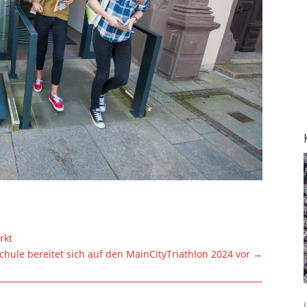
rkt
chule bereitet sich auf den MainCityTriathlon 2024 vor
→