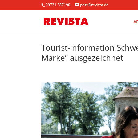
09721 387190
post@revista.de
A
Tourist-Information Schwe
Marke“ ausgezeichnet