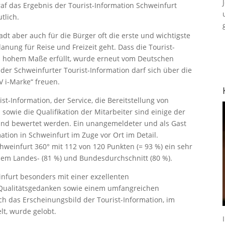
af das Ergebnis der Tourist-Information Schweinfurt
tlich.
adt aber auch für die Bürger oft die erste und wichtigste
anung für Reise und Freizeit geht. Dass die Tourist-
in hohem Maße erfüllt, wurde erneut vom Deutschen
er Schweinfurter Tourist-Information darf sich über die
V i-Marke“ freuen.
st-Information, der Service, die Bereitstellung von
sowie die Qualifikation der Mitarbeiter sind einige der
t und bewertet werden. Ein unangemeldeter und als Gast
mation in Schweinfurt im Zuge vor Ort im Detail.
chweinfurt 360° mit 112 von 120 Punkten (= 93 %) ein sehr
 dem Landes- (81 %) und Bundesdurchschnitt (80 %).
nfurt besonders mit einer exzellenten
 Qualitätsgedanken sowie einem umfangreichen
h das Erscheinungsbild der Tourist-Information, im
lt, wurde gelobt.