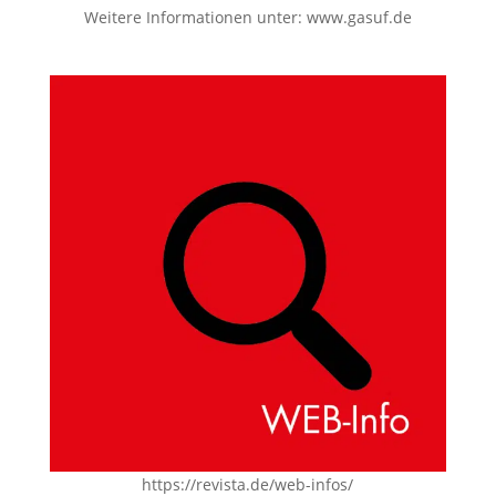
Weitere Informationen unter:
www.gasuf.de
https://revista.de/web-infos/