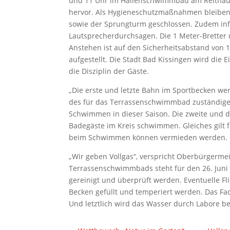
und 11 Uhr im Hallenschwimmbad am Reithauspl
hervor. Als Hygieneschutzmaßnahmen bleiben
sowie der Sprungturm geschlossen. Zudem i
Lautsprecherdurchsagen. Die 1 Meter-Bretter 
Anstehen ist auf den Sicherheitsabstand von 
aufgestellt. Die Stadt Bad Kissingen wird die
die Disziplin der Gäste.
„Die erste und letzte Bahn im Sportbecken wer
des für das Terrassenschwimmbad zuständigen
Schwimmen in dieser Saison. Die zweite und 
Badegäste im Kreis schwimmen. Gleiches gilt 
beim Schwimmen können vermieden werden.
„Wir geben Vollgas“, verspricht Oberbürgermeis
Terrassenschwimmbads steht für den 26. Juni 
gereinigt und überprüft werden. Eventuelle F
Becken gefüllt und temperiert werden. Das Fac
Und letztlich wird das Wasser durch Labore b