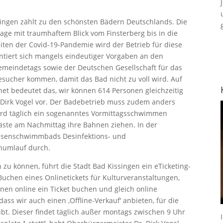
ngen zählt zu den schönsten Bädern Deutschlands. Die
age mit traumhaftem Blick vom Finsterberg bis in die
eiten der Covid-19-Pandemie wird der Betrieb für diese
entiert sich mangels eindeutiger Vorgaben an den
meindetags sowie der Deutschen Gesellschaft für das
sucher kommen, damit das Bad nicht zu voll wird. Auf
 bedeutet das, wir können 614 Personen gleichzeitig
 Dirk Vogel vor. Der Badebetrieb muss zudem anders
wird täglich ein sogenanntes Vormittagsschwimmen
äste am Nachmittag ihre Bahnen ziehen. In der
assenschwimmbads Desinfektions- und
numlauf durch.
 zu können, führt die Stadt Bad Kissingen ein eTicketing-
 Buchen eines Onlinetickets für Kulturveranstaltungen,
nen online ein Ticket buchen und gleich online
ss wir auch einen ‚Offline-Verkauf‘ anbieten, für die
t. Dieser findet täglich außer montags zwischen 9 Uhr