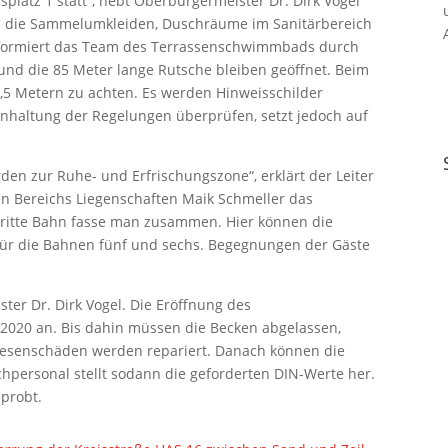
atz 1 statt“, hebt Oberbürgermeister Dr. Dirk Vogel
 die Sammelumkleiden, Duschräume im Sanitärbereich
nformiert das Team des Terrassenschwimmbads durch
und die 85 Meter lange Rutsche bleiben geöffnet. Beim
1,5 Metern zu achten. Es werden Hinweisschilder
 Einhaltung der Regelungen überprüfen, setzt jedoch auf
den zur Ruhe- und Erfrischungszone“, erklärt der Leiter
 Bereichs Liegenschaften Maik Schmeller das
dritte Bahn fasse man zusammen. Hier können die
für die Bahnen fünf und sechs. Begegnungen der Gäste
ter Dr. Dirk Vogel. Die Eröffnung des
2020 an. Bis dahin müssen die Becken abgelassen,
liesenschäden werden repariert. Danach können die
hpersonal stellt sodann die geforderten DIN-Werte her.
eprobt.