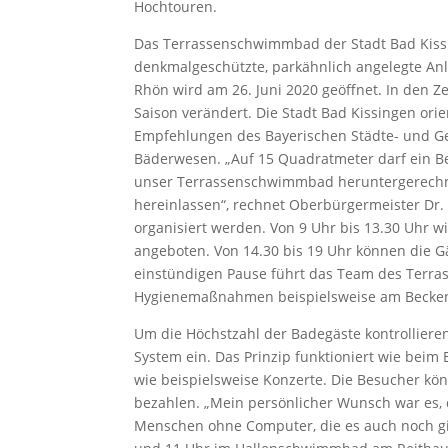
Hochtouren.
Das Terrassenschwimmbad der Stadt Bad Kissi
denkmalgeschützte, parkähnlich angelegte Anl
Rhön wird am 26. Juni 2020 geöffnet. In den Z
Saison verändert. Die Stadt Bad Kissingen ori
Empfehlungen des Bayerischen Städte- und Ge
Bäderwesen. „Auf 15 Quadratmeter darf ein Be
unser Terrassenschwimmbad heruntergerechnet
hereinlassen“, rechnet Oberbürgermeister Dr.
organisiert werden. Von 9 Uhr bis 13.30 Uhr 
angeboten. Von 14.30 bis 19 Uhr können die G
einstündigen Pause führt das Team des Terr
Hygienemaßnahmen beispielsweise am Becke
Um die Höchstzahl der Badegäste kontrollieren
System ein. Das Prinzip funktioniert wie beim
wie beispielsweise Konzerte. Die Besucher kön
bezahlen. „Mein persönlicher Wunsch war es, da
Menschen ohne Computer, die es auch noch gib