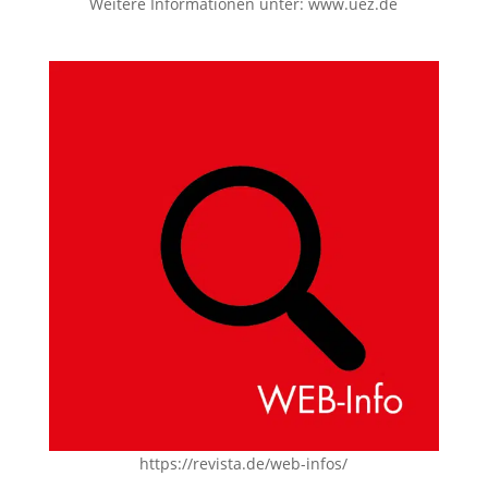
Weitere Informationen unter:
www.uez.de
https://revista.de/web-infos/