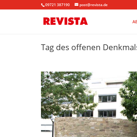
09721 387190
post@revista.de
A
Tag des offenen Denkmals