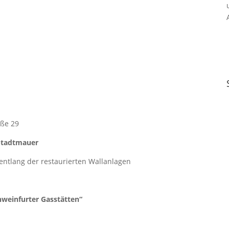
aße 29
 Stadtmauer
entlang der restaurierten Wallanlagen
hweinfurter Gasstätten“