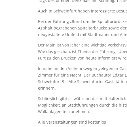
Tags des offenen Denkmals am Sonntag, 12. S
Auch in Schweinfurt haben interessierte Besuc
Bei der Führung „Rund um die Spitaltorbrücke“
Asphalt begrabenen Spitaltorbrücke sowie der
neugestaltete Umfeld mit Stadtmauer und Alte
Der Main ist von jeher eine wichtige Verkeh
Wie das geschah, ist Thema der Führung „Über
Furt zu den Brücken von heute informiert wird
In nahe an den Verkehrswegen gelegenen Gas
Zimmer für eine Nacht. Der Buchautor Edgar 
Schweinfurt 9 – Alte Schweinfurter Gaststätte
erinnern.
Schließlich gibt es während des mittelalterlic
Möglichkeit, an Stadtführungen durch die hist
Wallanlagen teilzunehmen.
Alle Veranstaltungen sind kostenlos