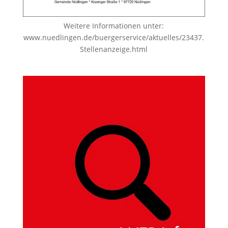
Weitere Informationen unter:
www.nuedlingen.de/buergerservice/aktuelles/23437.
Stellenanzeige.html